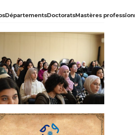
bs
Départements
Doctorats
Mastères profession