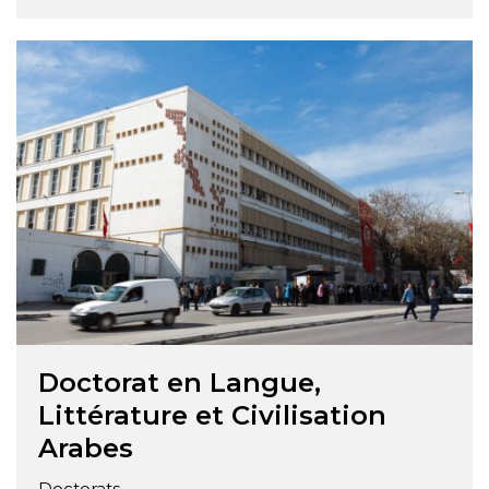
former des chercheurs et des penseurs
hautement qualifiés dans le domaine de la
philosophie. Ce programme offre aux étudiants
une opportunité exceptionnelle d’approfondir
leur compréhension des questions
fondamentales …
Doctorat en Langue,
Littérature et Civilisation
Arabes
Doctorats