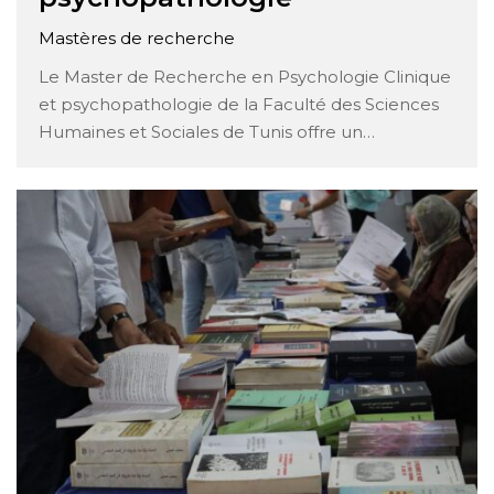
Mastères de recherche
Le Master de Recherche en Psychologie Clinique
et psychopathologie de la Faculté des Sciences
Humaines et Sociales de Tunis offre un
programme complet et enrichissant, conçu pour
former des chercheurs dans le domaine de la
psychologie clinique. Ce programme
académique met l’accent sur
l’approfondissement des connaissances
théoriques et des compétences …