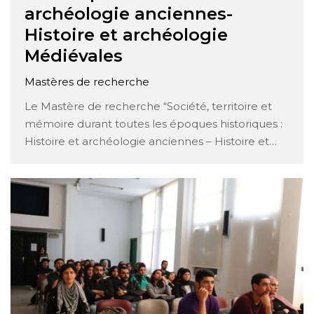
archéologie anciennes-
Histoire et archéologie
Médiévales
Mastères de recherche
Le Mastère de recherche “Société, territoire et
mémoire durant toutes les époques historiques :
Histoire et archéologie anciennes – Histoire et
archéologie Médiévales” est un programme
d’études avancées axé sur l’exploration
approfondie des sociétés, des territoires et de la
mémoire à travers différentes périodes
historiques, en mettant particulièrement l’accent
sur …