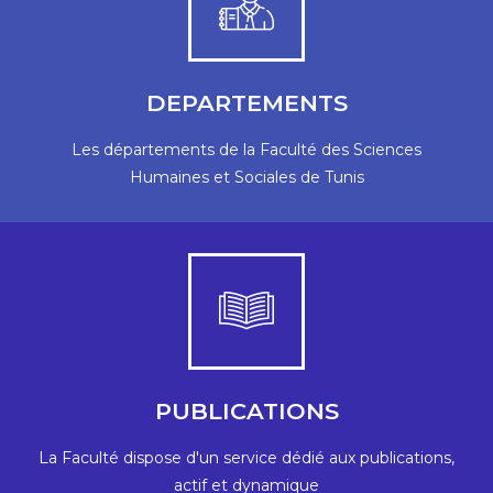
En savoir +
pédagogiques, scientifiques et administratives.
DEPARTEMENTS
sur ses huit départements. Des structures
Le fondement des formations de la FSHST est basé
Les départements de la Faculté des Sciences
Humaines et Sociales de Tunis
Site web
humaines et sociales.
publications dans les domaines des sciences
PUBLICATIONS
La Faculté dispose d'une riche collection de
Service des publications
La Faculté dispose d'un service dédié aux publications,
actif et dynamique