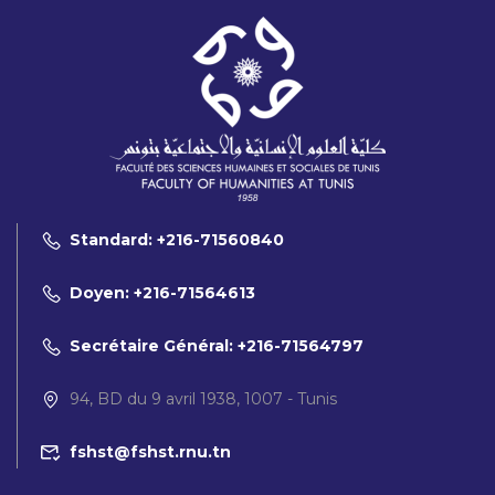
Standard: +216-71560840
Doyen: +216-71564613
Secrétaire Général: +216-71564797
94, BD du 9 avril 1938, 1007 - Tunis
fshst@fshst.rnu.tn