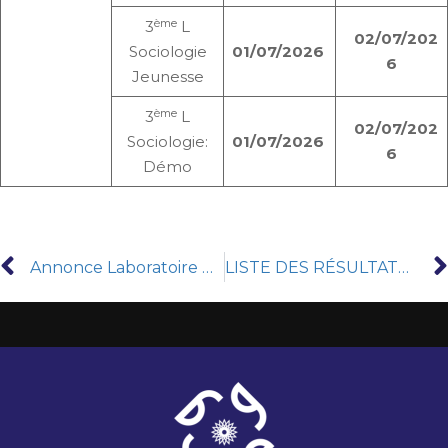
ème
3
L
02/07/202
Sociologie
01/07/2026
6
Jeunesse
ème
3
L
02/07/202
Sociologie:
01/07/2026
6
Démo
Annonce Laboratoire de recherche: Cartographie géomorphologique des milieux, des environnements et des dynamiques
LISTE DES RÉSULTATS DÉLIBÉRÉS SUR SITE MASTER SESSION DE CONTÔLE 2025-2026