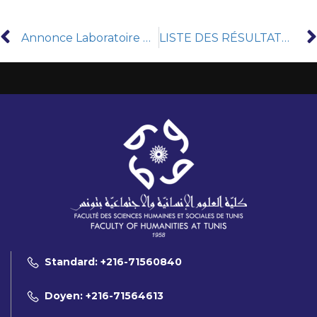
Annonce Laboratoire de recherche: Cultures, technologie et approches philosophiques PHILAB
LISTE DES RÉSULTATS DÉLIBÉRÉS SUR SITE LICENCE SESSION DE CONTÔLE 2025-2026
Standard: +216-71560840
Doyen: +216-71564613