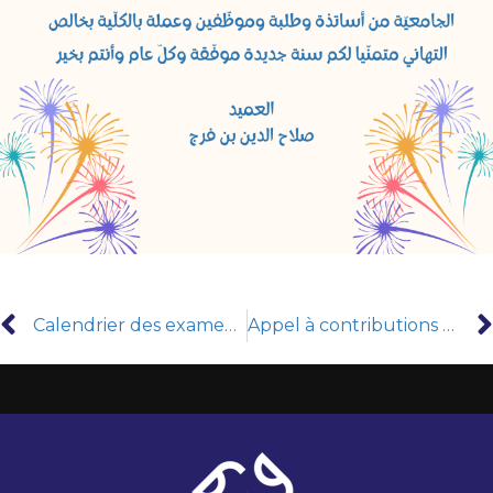
Calendrier des examens semestre 1 session janvier 2025
Appel à contributions pour le 4ème numéro de la Revue Joussour de l’Université de Tunis