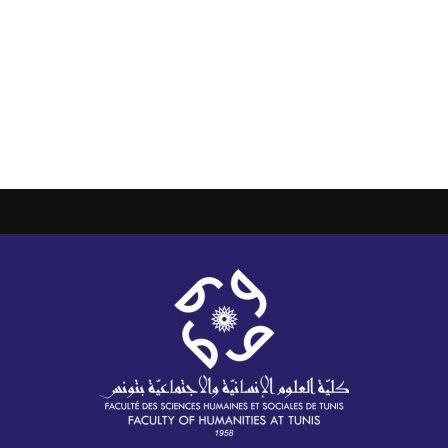
learning outcomes and
of Research in English
program learning
Language Literature and
outcomes
Civilization