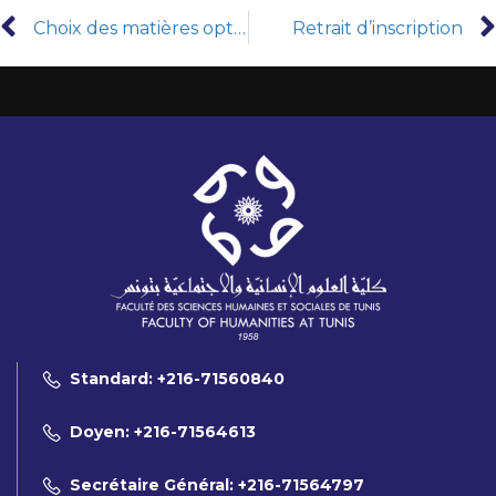
Choix des matières optionnelles
Retrait d’inscription
Standard: +216-71560840
Doyen: +216-71564613
Secrétaire Général: +216-71564797