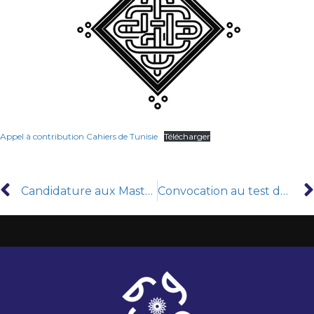
Appel à contribution Cahiers de Tunisie
Télécharger
Candidature aux Masters 2025-2026
Convocation au test de positionnement en français