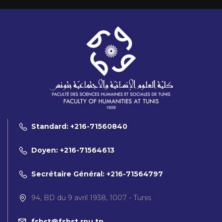
Standard: +216-71560840
Doyen: +216-71564613
Secrétaire Général: +216-71564797
94, BD du 9 avril 1938, 1007 - Tunis
fshst@fshst.rnu.tn