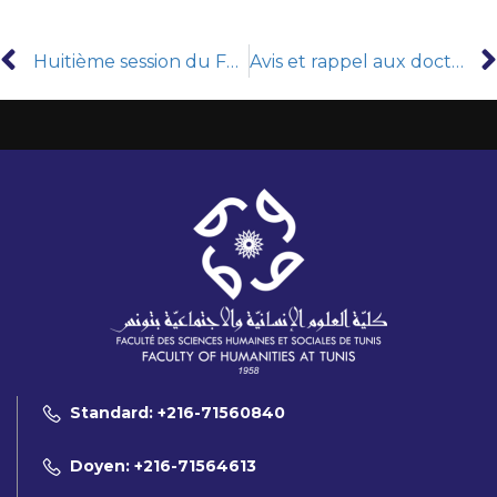
Huitième session du Festival des étudiants pour la calligraphie arabe
Avis et rappel aux doctorants à propos des délais d’inscription
Standard: +216-71560840
Doyen: +216-71564613