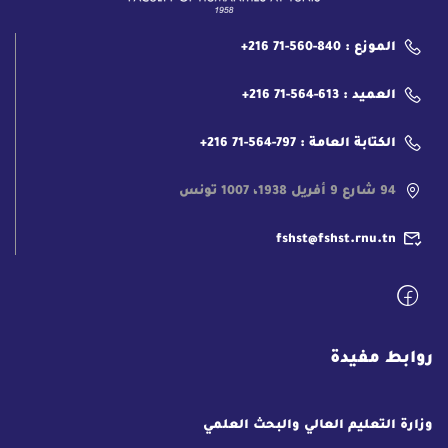
الموزع : 840-560-71 216+
العميد : 613-564-71 216+
الكتابة العامة : 797-564-71 216+
94 شارع 9 أفريل 1938، 1007 تونس
fshst@fshst.rnu.tn
روابط مفيدة
وزارة التعليم العالي والبحث العلمي