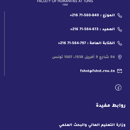
الموزع : 840-560-71 216+
العميد : 613-564-71 216+
الكتابة العامة : 797-564-71 216+
94 شارع 9 أفريل 1938، 1007 تونس
fshst@fshst.rnu.tn
روابط مفيدة
وزارة التعليم العالي والبحث العلمي