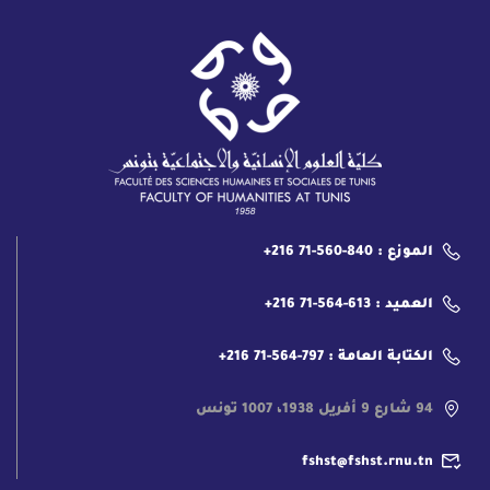
الموزع : 840-560-71 216+
العميد : 613-564-71 216+
الكتابة العامة : 797-564-71 216+
94 شارع 9 أفريل 1938، 1007 تونس
fshst@fshst.rnu.tn