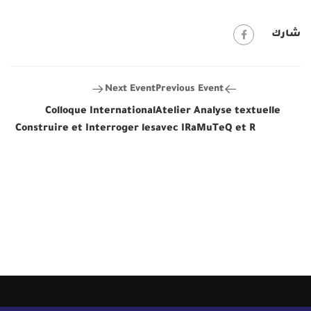
شارك
Next Event
Previous Event
Colloque International
Atelier Analyse textuelle
Construire et Interroger les
avec IRaMuTeQ et R
Corpus Numériques à l’ère
de l’Intelligence Artificielle