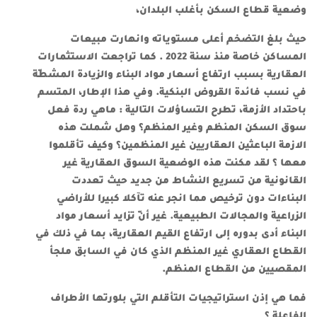
وضعية قطاع السكن بأغلب البلدان،
حيث بلغ التضخم أعلى مستوياته وانهارت مبيعات
المساكن خاصة منذ سنة 2022 . كما تراجعت الاستثمارات
العقارية بسبب ارتفاع أسعار مواد البناء والزيادة المشطّة
في نسب فائدة القروض البنكية. وفي هذا الإطار، المتسم
باحتداد الأزمة، تطرح التساؤلات التالية : ماهي ردة فعل
سوق السكن المنظم وغير المنظم؟ وهل شملت هذه
الازمة الباعثين العقاريين غير المنظمين؟ وكيف تأقلموا
معها ؟ لقد مكنت هذه الوضعية السوق العقارية غير
القانونية من تسريع النشاط من جديد حيث تعددت
البناءات دون ترخيص مما انجر عنه تآكلا كبيرا للأراضي
الزراعية والمجالات الطبيعية. غير أنّ تزايد أسعار مواد
البناء أدى بدوره إلى ارتفاع القيم العقارية، بما في ذلك في
القطاع العقاري غير المنظم الذي كان في السابق ملجأ
المقصيين من القطاع المنظم.
فما هي إذن استراتيجيات التأقلم التي بلورتها الأطراف
الفاعلة ؟