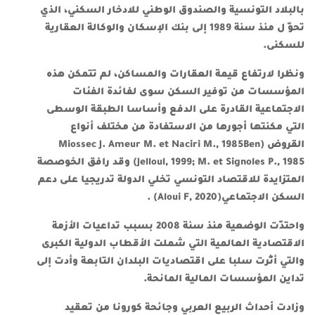
بالبلاد التونسية والصندوق الوطني للادخار السكني، الذي
تحوّ ل منذ سنة 1989 إلى بنك الإسكان والوكالة العقارية
للسكنى.
ونظرا لارتفاع قيمة العقارات والمساكن، لم تتمكن هذه
المؤسسات من توفير السكن سوى لفائدة الفئات
الاجتماعية القادرة على الدفع وأساسا الطبقة الوسطى
التي مكنتها أجورها من الاستفادة من مختلف أنواع
القروض (Miossec J. Ameur M. et Naciri M., 1985Ben
Jelloul, 1999; M. et Signoles P., 1985) وقد رافق الخوصصة
المتزايدة للاقتصاد التونسي تخلي الدولة تدريجيا على دعم
السكن الاجتماعي(Aloui F, 2020) .
واحتدّت الوضعية منذ سنة 2008 بسبب تداعيات الأزمة
الاقتصادية العالمية التي شملت الأقطاب الدولية الكبرى
والتي أثّرت سلبا على اقتصاديات البلدان التابعة وأدت إلى
تداين المؤسسات المالية المانحة.
وزادت أحداث الربيع العربي وجائحة كورونا من تعقيد