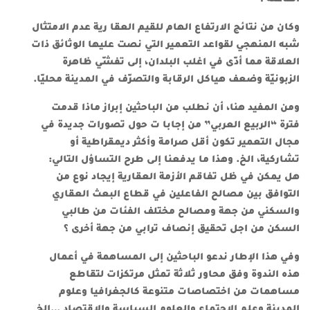
وكان من نتائج الارتفاع الهام للقيم العقا رية عدم الامتثال
شبه المنهجي لقواعد التعمير التي نصت عليها الوثائق ذات
العلاقة مما أدّى في اغلب البلدان، إلى تفشّي ظاهرة
الزبونيّة وضعف هياكل الرقابة والتصرّف في المدينة محليّا.
ومن المفيد هنا، أن نطلب من الباحثين إبراز ماذا قدمت
فترة “الربيع العربي” من إجابا ت حول تصورات جديدة في
مجال التعمير تكون أقل صرامة وأكثر ديمقراطية أو
تشاركية، الخ. وهذا ما يدفعنا إلى طرح التساؤل التالي:
هل يمكن في ظل تفاقم الأزمة العقارية إيجاد نوع من
التوافق بين مصالح الفاعلين في قطاع البعث العقاري
والسكني من جهة ومصالح مختلف الفئات من طالبي
السكن من اجل تحقيق إنصاف ترابي من جهة أخرى ؟
وفي هذا الإطار ندعو الباحثين إلى المساهمة في أعمال
هذه الندوة وفق محاور ثلاثة تمثل مرتكزات لتقاطع
مساهمات من اختصاصات متنوعة كالجغرافيا وعلوم
المدينة وعلم الاجتماع والعلوم السياسة والاقتصاد …الخ