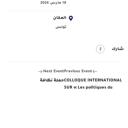
18 مارس 2024
المكان
تونس
شارك
Next Event
Previous Event
COLLOQUE INTERNATIONAL
حملة نظافة
SUR « Les politiques du
logement en Tunisie et en
Méditerranée : orientations,
contraintes et perspectives
»