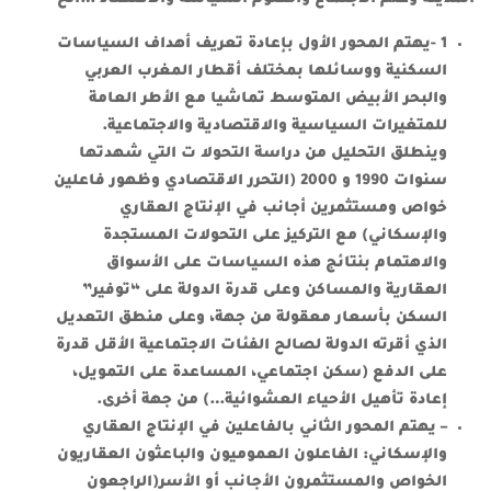
1 -يهتم المحور الأول
بإعادة تعريف أهداف السياسات
السكنية ووسائلها بمختلف أقطار المغرب العربي
والبحر الأبيض المتوسط
تماشيا مع الأطر العامة
للمتغيرات السياسية والاقتصادية والاجتماعية.
وينطلق التحليل من دراسة التحولا ت التي شهدتها
سنوات 1990 و 2000 (التحرر الاقتصادي وظهور فاعلين
خواص ومستثمرين أجانب في الإنتاج العقاري
والإسكاني) مع التركيز على التحولات المستجدة
والاهتمام بنتائج هذه السياسات على الأسواق
العقارية والمساكن وعلى قدرة الدولة على “توفير”
السكن بأسعار معقولة من جهة، وعلى منطق التعديل
الذي أقرته الدولة لصالح الفئات الاجتماعية الأقل قدرة
على الدفع (سكن اجتماعي، المساعدة على التمويل،
إعادة تأهيل الأحياء العشوائية…) من جهة أخرى.
– يهتم المحور الثاني
بالفاعلين في الإنتاج العقاري
والإسكاني
: الفاعلون العموميون والباعثون العقاريون
الخواص والمستثمرون الأجانب أو الأسر(الراجعون