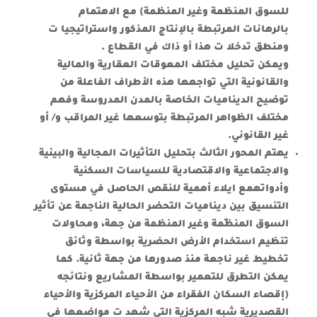
للسوق المنظمة وغير المنظمة) مع الاهتمام
بالرهانات المرتبطة بالإنتاج المذكور واستراتيجيا ت
ومنطق تدخلا ت هذا أو ذاك في القطاع .
ويمكن تحليل مختلف المعوقات العقارية والمالية
والقانونية التي تواجهها هذه الأطراف الفاعلة من
توضيح الديناميات الخاصة بالمدن المدروسة وفهم
مختلف الظواهر المرتبطة بتوسعها غير المراقب و/ أو
غير القانوني.
يهتم المحور الثالث
بتحليل التأثيرات المجالية والبيئية
والاجتماعية والاقتصادية للسياسات السكنية
وأدواته
مع ايلاء أهمية للنقص الحاصل في مستوى
التنسيق بين ديناميات التحضر الحالية الناجمة عن تأثير
السوق المنظّمة وغير المنظمة من جهة، ومحاولات
تنظيم استخدام الأرض الحضرية بواسطة وثائق
تخطيط غير ناجعة منذ صدورها من جهة ثانية. كما
يمكن التطرق للتعمير بواسطة المشاريع ونتائجه
(إقصاء السكان الفقراء من الأحياء المركزية والأحياء
القصديرية شبه المركزية التي شهد ت مواضعها في