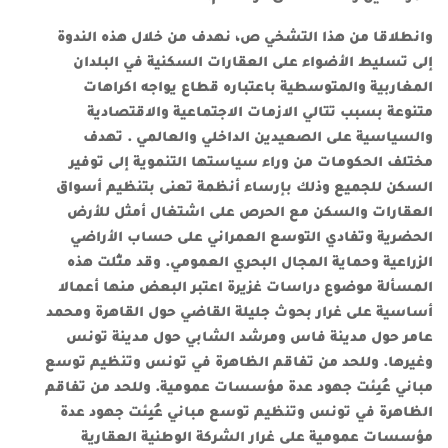
وانطلاقا من هذا التشخي ص، نهدف من خلال هذه الندوة
إلى تسليط الأضواء على العقارات السكنية في البلدان
المغاربية والمتوسطية باعتباره قطاع يواجه اكراهات
متنوعة بسبب تتالي الازمات الاجتماعية والاقتصادية
والسياسية على الصعيدين الداخلي والعالمي . تهدف
مختلف الحكومات من وراء سياستها التنموية إلى توفير
السكن للجميع وذلك بإرساء أنظمة تعنى بتنظيم أسواق
العقارات والسكن مع الحرص على اشتغال أمثل للأرض
الحضرية وتفادي التوسع العمراني على حساب الأراضي
الزراعية وحماية المجال البحري العمومي. وقد مثّلت هذه
المسألة موضوع دراسات غزيرة اعتبر البعض منها أعمالا
أساسية على غرار بحوث جليلة القاضي حول القاهرة ومحمد
عامر حول مدينة فاس ومرشد الشابي حول مدينة تونس
وغيرها. وللحد من تفاقم الظاهرة في تونس وتنظيم توسع
مباني عُبِئت جهود عدة مؤسسات عمومية. وللحد من تفاقم
الظاهرة في تونس وتنظيم توسع مباني عُبِئت جهود عدة
مؤسسات عمومية على غرار الشركة الوطنية العقارية