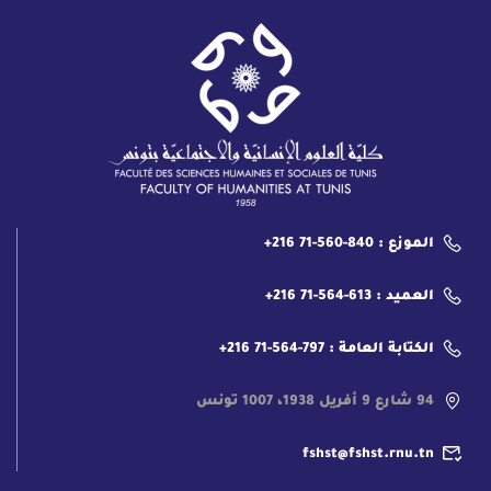
الموزع : 840-560-71 216+
العميد : 613-564-71 216+
الكتابة العامة : 797-564-71 216+
94 شارع 9 أفريل 1938، 1007 تونس
fshst@fshst.rnu.tn