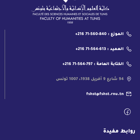
الموزع : 840-560-71 216+
العميد : 613-564-71 216+
الكتابة العامة : 797-564-71 216+
94 شارع 9 أفريل 1938، 1007 تونس
fshst@fshst.rnu.tn
روابط مفيدة