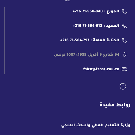
الموزع : 840-560-71 216+
العميد : 613-564-71 216+
الكتابة العامة : 797-564-71 216+
94 شارع 9 أفريل 1938، 1007 تونس
fshst@fshst.rnu.tn
روابط مفيدة
وزارة التعليم العالي والبحث العلمي