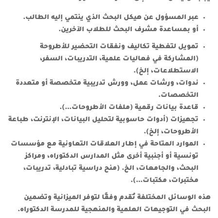
عبر المسؤول عن هيكل البحث الذي ينتمي إليه الطالب.
أو بمساعدة مشرف البحث للطلاب الآخرين.
تمويل لتغطية تكاليف ونفقات التحضير
للأطروحة
(المشاركة في فعاليات علمية، التدريبات، السفر،
الاستطلاعات، إلخ).
ندوات، ورشات عمل، وورش تدريبية
متخصصة أو متعددة
التخصصات.
قاعدة بيانات
رقمية (ملفات الأطروحات…).
تجهيزات
(أدوات حاسوبية لتحليل البيانات، الإنترنت، طباعة
الأطروحات، إلخ).
الموارد المتاحة
في إطار العلاقات التعاونية مع مؤسسات
تونسية أو أجنبية أخرى مثل المدارس الدكتوراه، ومراكز
البحث، والجامعات، الخ. (منح دراسية تبادلية، تدريبات،
مختبرات، مكتبات…).
هذه الوسائل المختلفة تُقدم وفقًا لتوفر الميزانية وتضمين
البحث في التوجيهات العلمية والمنهجية للمدرسة الدكتوراه.