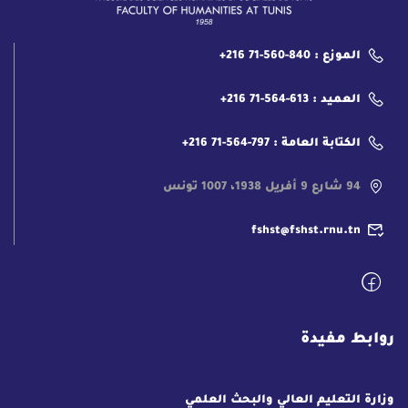
الموزع : 840-560-71 216+
العميد : 613-564-71 216+
الكتابة العامة : 797-564-71 216+
94 شارع 9 أفريل 1938، 1007 تونس
fshst@fshst.rnu.tn
روابط مفيدة
وزارة التعليم العالي والبحث العلمي