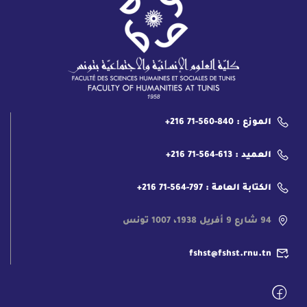
الموزع : 840-560-71 216+
العميد : 613-564-71 216+
الكتابة العامة : 797-564-71 216+
94 شارع 9 أفريل 1938، 1007 تونس
fshst@fshst.rnu.tn