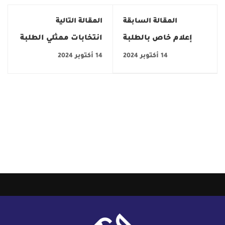
المقالة السابقة
المقالة التالية
إعلام خاص بالطلبة
انتخابات ممثلي الطلبة
المنقطعين الذين وقع
بالمجالس العلمية
14 أكتوبر 2024
14 أكتوبر 2024
قبولهم بعنوان السنة
لمؤسسات التعليم
الجامعية 2025/2024
العالي ومجالس
مع القائمات<br><br>
الجامعات