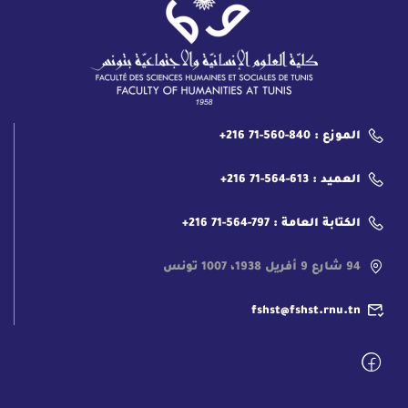
الموزع : 840-560-71 216+
العميد : 613-564-71 216+
الكتابة العامة : 797-564-71 216+
94 شارع 9 أفريل 1938، 1007 تونس
fshst@fshst.rnu.tn