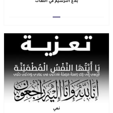
بلاغ الترسيم في اللّغات
نعي