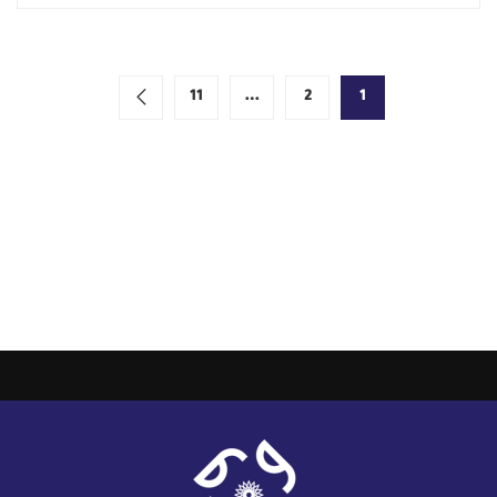
11
…
2
1