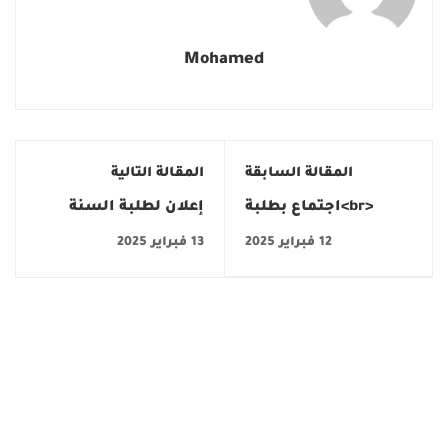
Mohamed
المقالة السابقة
المقالة التالية
<br>اجتماع بطلبة
إعلان لطلبة السنة
السّنة الثّالثة من اجازة
الثانية ماجستير لغة
12 فبراير 2025
13 فبراير 2025
الجيوماتيك والتّهيئة
عربية
بمسلكيها الجيوماتيك
والتّهيئة والتّخطيط
التّرابي